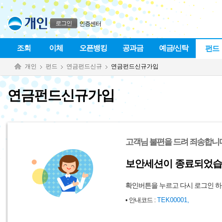
본문으로 바로가기
푸터 바로가기
로그인
인증센터
조회
이체
오픈뱅킹
공과금
예금/신탁
펀드
개인
펀드
연금펀드신규
연금펀드신규가입
연금펀드신규가입
고객님 불편을 드려 죄송합니다
보안세션이 종료되었습
확인버튼을 누르고 다시 로그인 하
• 안내코드 :
TEK00001,