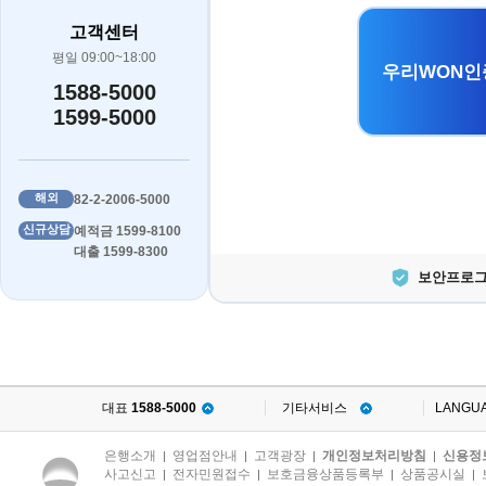
고객센터
평일 09:00~18:00
우리WON인
1588-5000
1599-5000
해외
82-2-2006-5000
신규상담
예적금 1599-8100
대출 1599-8300
보안프로그
대표
1588-5000
기타서비스
LANGU
은행소개
영업점안내
고객광장
개인정보처리방침
신용정
|
|
|
|
사고신고
전자민원접수
보호금융상품등록부
상품공시실
|
|
|
|