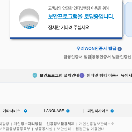
우리WON인증서
금융인증서
우리WON인증서 발급
금융인증서 발급
공동인증서 발급
인증센
보안프로그램 설치안내
인터넷 뱅킹 이용시 유의
기타서비스
LANGUAGE
패밀리사이트
객광장
개인정보처리방침
신용정보활용체제
개인신용정보관리보호
|
|
|
보호금융상품등록부
상품공시실
보안센터
웹접근성 이용안내
|
|
|