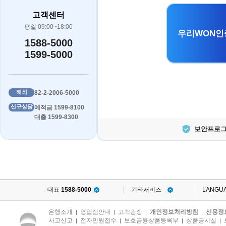
고객센터
평일 09:00~18:00
우리WON인
1588-5000
1599-5000
해외
82-2-2006-5000
신규상담
예적금 1599-8100
대출 1599-8300
보안프로그
대표
1588-5000
기타서비스
LANGU
은행소개
영업점안내
고객광장
개인정보처리방침
신용정
|
|
|
|
사고신고
전자민원접수
보호금융상품등록부
상품공시실
|
|
|
|