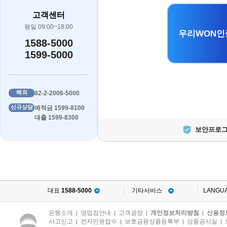
고객센터
평일 09:00~18:00
우리WON인
1588-5000
1599-5000
해외
82-2-2006-5000
신규상담
예적금 1599-8100
대출 1599-8300
보안프로그
대표
1588-5000
기타서비스
LANGU
은행소개
영업점안내
고객광장
개인정보처리방침
신용정
|
|
|
|
사고신고
전자민원접수
보호금융상품등록부
상품공시실
|
|
|
|