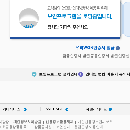
우리WON인증서
금융인증서
우리WON인증서 발급
금융인증서 발급
공동인증서 발급
인증센
보안프로그램 설치안내
인터넷 뱅킹 이용시 유의
기타서비스
LANGUAGE
패밀리사이트
객광장
개인정보처리방침
신용정보활용체제
개인신용정보관리보호
|
|
|
보호금융상품등록부
상품공시실
보안센터
웹접근성 이용안내
|
|
|