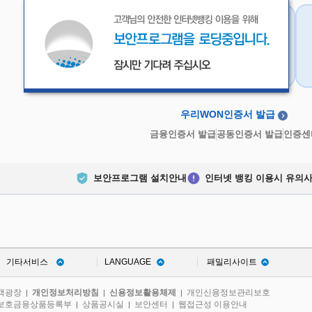
우리WON인증서
금융인증서
우리WON인증서 발급
금융인증서 발급
공동인증서 발급
인증센
보안프로그램 설치안내
인터넷 뱅킹 이용시 유의
기타서비스
LANGUAGE
패밀리사이트
객광장
개인정보처리방침
신용정보활용체제
개인신용정보관리보호
|
|
|
보호금융상품등록부
상품공시실
보안센터
웹접근성 이용안내
|
|
|