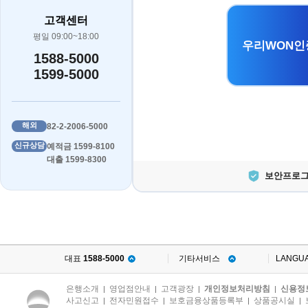
고객센터
평일 09:00~18:00
우리WON인
1588-5000
1599-5000
해외
82-2-2006-5000
신규상담
예적금 1599-8100
대출 1599-8300
보안프로그
대표
1588-5000
기타서비스
LANGU
은행소개
영업점안내
고객광장
개인정보처리방침
신용정
|
|
|
|
사고신고
전자민원접수
보호금융상품등록부
상품공시실
|
|
|
|