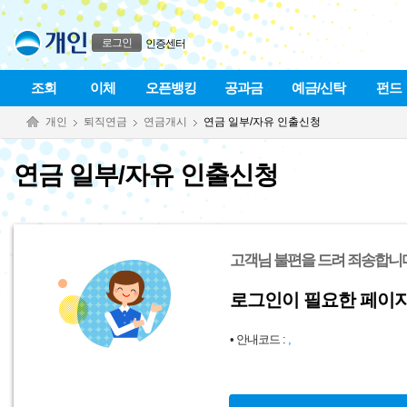
본문으로 바로가기
푸터 바로가기
로그인
인증센터
조회
이체
오픈뱅킹
공과금
예금/신탁
펀드
개인
퇴직연금
연금개시
연금 일부/자유 인출신청
연금 일부/자유 인출신청
고객님 불편을 드려 죄송합니다
로그인이 필요한 페이
• 안내코드 :
,