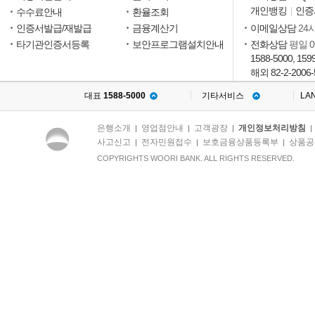
개인뱅킹
인증
수수료안내
환율조회
인증서발급/재발급
금융계산기
이메일상담
24
타기관인증서등록
보안프로그램설치안내
전화상담
평일 09
1588-5000, 159
해외 82-2-2006-
대표
1588-5000
기타서비스
LA
은행소개
영업점안내
고객광장
개인정보처리방침
|
|
|
사고신고
전자민원접수
보호금융상품등록부
상품공
|
|
|
COPYRIGHTS WOORI BANK. ALL RIGHTS RESERVED.