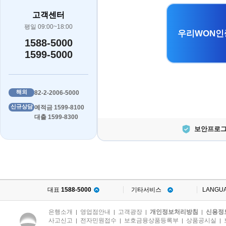
고객센터
평일 09:00~18:00
우리WON인
1588-5000
1599-5000
해외
82-2-2006-5000
신규상담
예적금 1599-8100
대출 1599-8300
보안프로그
대표
1588-5000
기타서비스
LANGU
은행소개
영업점안내
고객광장
개인정보처리방침
신용정
|
|
|
|
사고신고
전자민원접수
보호금융상품등록부
상품공시실
|
|
|
|