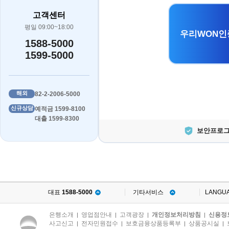
고객센터
평일 09:00~18:00
우리WON인
1588-5000
1599-5000
해외
82-2-2006-5000
신규상담
예적금 1599-8100
대출 1599-8300
보안프로그
대표
1588-5000
기타서비스
LANGU
은행소개
영업점안내
고객광장
개인정보처리방침
신용정
|
|
|
|
사고신고
전자민원접수
보호금융상품등록부
상품공시실
|
|
|
|