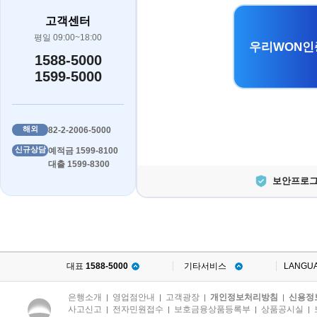
고객센터
평일 09:00~18:00
우리WON인
1588-5000
1599-5000
해외
82-2-2006-5000
신규상담
예적금 1599-8100
대출 1599-8300
보안프로그
대표
1588-5000
기타서비스
LANGU
은행소개
영업점안내
고객광장
개인정보처리방침
신용정
|
|
|
|
사고신고
전자민원접수
보호금융상품등록부
상품공시실
|
|
|
|