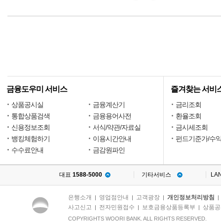
금융도우미 서비스
즐겨찾는 서비
상품공시실
금융계산기
금리조회
통합상품검색
금융용어사전
환율조회
신용정보조회
서식/약관/자료실
금시세조회
뱅킹체험하기
이용시간안내
펀드기준가/수
수수료안내
금감원파인
대표
1588-5000
기타서비스
LA
은행소개
영업점안내
고객광장
개인정보처리방침
|
|
|
사고신고
전자민원접수
보호금융상품등록부
상품공
|
|
|
COPYRIGHTS WOORI BANK. ALL RIGHTS RESERVED.