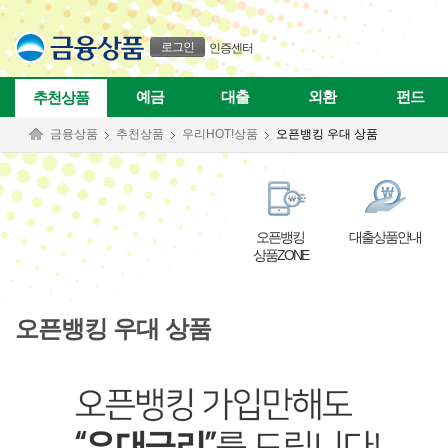
본문으로 바로가기
푸터 바로가기
로그인
인증센터
예금
대출
외환
펀드
추천상품
금융상품
추천상품
우리HOT!상품
오픈뱅킹 우대 상품
오픈뱅킹
대출상품안내
상품ZONE
오픈뱅킹 우대 상품