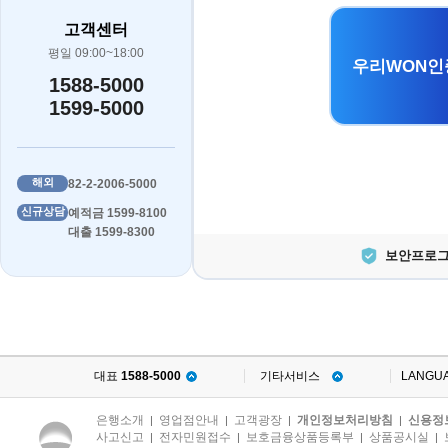
고객센터
평일 09:00~18:00
우리WON인
1588-5000
1599-5000
해외
82-2-2006-5000
신규상담
예적금 1599-8100
대출 1599-8300
보안프로그
대표
1588-5000
기타서비스
LANGU
은행소개
영업점안내
고객광장
개인정보처리방침
신용정
|
|
|
|
사고신고
전자민원접수
보호금융상품등록부
상품공시실
|
|
|
|