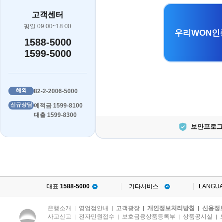
고객센터
평일 09:00~18:00
우리WON인
1588-5000
1599-5000
해외
82-2-2006-5000
신규상담
예적금 1599-8100
대출 1599-8300
보안프로그
대표
1588-5000
기타서비스
LANGU
은행소개
영업점안내
고객광장
개인정보처리방침
신용정
|
|
|
|
사고신고
전자민원접수
보호금융상품등록부
상품공시실
|
|
|
|