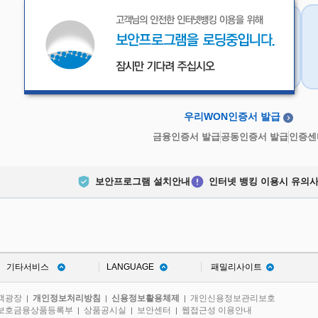
우리WON인증서
금융인증서
우리WON인증서 발급
금융인증서 발급
공동인증서 발급
인증센
보안프로그램 설치안내
인터넷 뱅킹 이용시 유의
기타서비스
LANGUAGE
패밀리사이트
객광장
개인정보처리방침
신용정보활용체제
개인신용정보관리보호
|
|
|
보호금융상품등록부
상품공시실
보안센터
웹접근성 이용안내
|
|
|