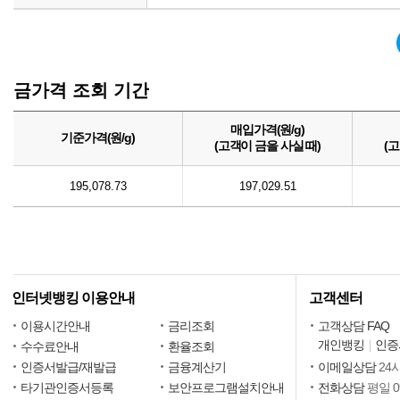
금가격 조회 기간
매입가격(원/g)
기준가격(원/g)
(고객이 금을 사실 때)
(
195,078.73
197,029.51
인터넷뱅킹 이용안내
고객센터
이용시간안내
금리조회
고객상담 FAQ
개인뱅킹
인증
수수료안내
환율조회
인증서발급/재발급
금융계산기
이메일상담
24
타기관인증서등록
보안프로그램설치안내
전화상담
평일 09