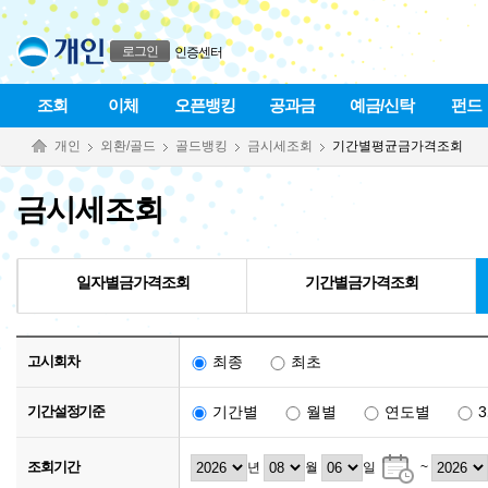
본문으로 바로가기
푸터 바로가기
로그인
인증센터
조회
이체
오픈뱅킹
공과금
예금/신탁
펀드
개인
외환/골드
골드뱅킹
금시세조회
기간별평균금가격조회
금시세조회
일자별금가격조회
기간별금가격조회
고시회차
최종
최초
기간설정기준
기간별
월별
연도별
조회기간
년
월
일
~