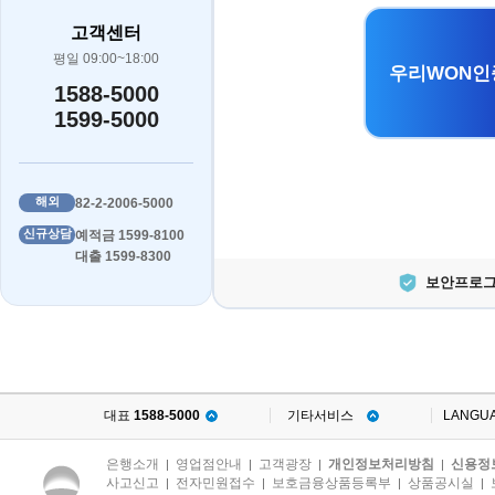
고객센터
평일 09:00~18:00
우리WON인
1588-5000
1599-5000
해외
82-2-2006-5000
신규상담
예적금 1599-8100
대출 1599-8300
보안프로그
대표
1588-5000
기타서비스
LANGU
은행소개
영업점안내
고객광장
개인정보처리방침
신용정
|
|
|
|
사고신고
전자민원접수
보호금융상품등록부
상품공시실
|
|
|
|