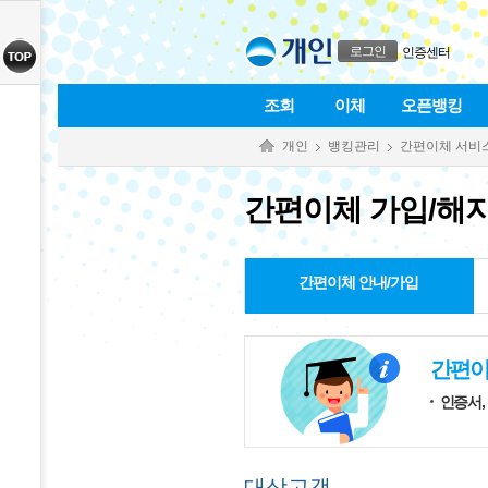
본문으로 바로가기
푸터 바로가기
로그인
인증센터
조회
이체
오픈뱅킹
개인
뱅킹관리
간편이체 서비
간편이체 가입/해
간편이체 안내/가입
간편이
인증서,
대상고객