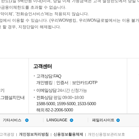
 한도(1일 5백만원 이내)이며, 당일 이체 가능금액은 고객 설정한도에서 당일
전자금융이체한도를 초과할 수 없습니다.
예약이체', '전화승인서비스'에는 적용되지 않습니다.
에서 이용할 수 있습니다. (우리WON뱅킹, 우리WON글로벌에서는 이용 불가
 할 경우, 지정단말이 해제됩니다.
고객센터
회
고객상담 FAQ
개인뱅킹
인증서
보안카드/OTP
회
산기
이메일상담
24시간 신청가능
로그램설치안내
전화상담
평일 09:00~18:00
1588-5000, 1599-5000, 1533-5000
해외 82-2-2006-5000
기타서비스
LANGUAGE
패밀리사이트
고객광장
개인정보처리방침
신용정보활용체제
개인신용정보관리보호
|
|
|