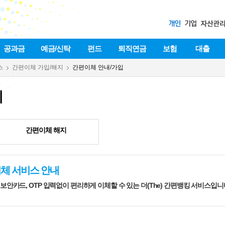
공과금
예금/신탁
펀드
퇴직연금
보험
대출
스
간편이체 가입/해지
간편이체 안내/가입
지
간편이체 해지
체 서비스 안내
 보안카드, OTP 입력없이 편리하게 이체할 수 있는 더(The) 간편뱅킹 서비스입니