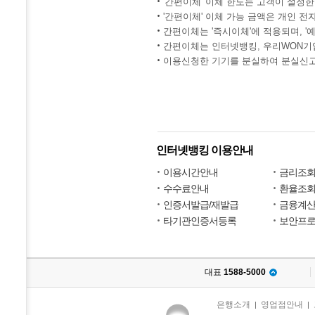
'간편이체' 이체 한도는 고객이 설정한
'간편이체' 이체 가능 금액은 개인 
간편이체는 '즉시이체'에 적용되며, '
간편이체는 인터넷뱅킹, 우리WON기업
이용신청한 기기를 분실하여 분실신고
인터넷뱅킹 이용안내
이용시간안내
금리조
수수료안내
환율조
인증서발급/재발급
금융계
타기관인증서등록
보안프
대표
1588-5000
은행소개
영업점안내
|
|