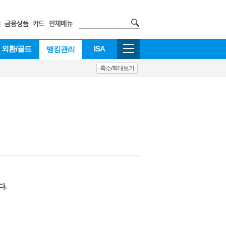
외환/골드
ISA
뱅킹관리
축소/확대보기
다.