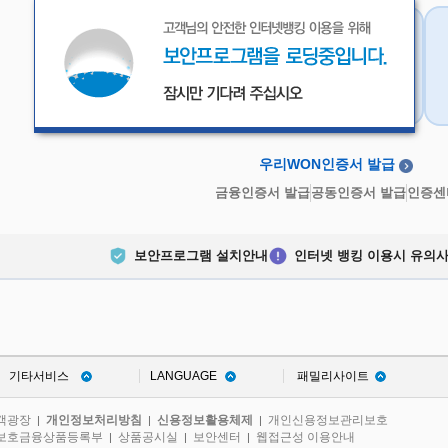
우리WON인증서
금융인증서
우리WON인증서 발급
금융인증서 발급
공동인증서 발급
인증센
보안프로그램 설치안내
인터넷 뱅킹 이용시 유의
기타서비스
LANGUAGE
패밀리사이트
객광장
개인정보처리방침
신용정보활용체제
개인신용정보관리보호
|
|
|
보호금융상품등록부
상품공시실
보안센터
웹접근성 이용안내
|
|
|