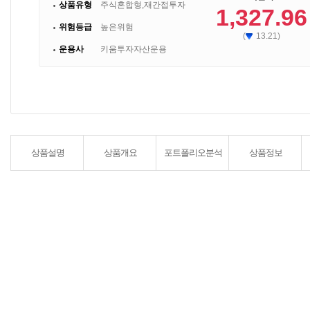
상품유형
주식혼합형,재간접투자
1,327.96
위험등급
높은위험
(
13.21)
운용사
키움투자자산운용
상품설명
상품개요
포트폴리오분석
상품정보