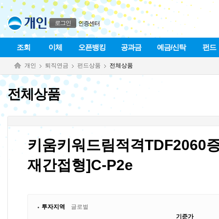
본문으로 바로가기
푸터 바로가기
로그인
인증센터
조회
이체
오픈뱅킹
공과금
예금/신탁
펀드
개인
퇴직연금
펀드상품
전체상품
전체상품
키움키워드림적격TDF2060증
재간접형]C-P2e
투자지역
글로벌
기준가