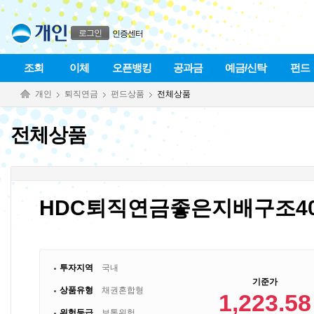
본문으로 바로가기
푸터 바로가기
로그인
인증센터
조회
이체
오픈뱅킹
공과금
예금/신탁
펀드
개인
퇴직연금
펀드상품
전체상품
전체상품
HDC퇴직연금좋은지배구조4
투자지역
국내
기준가
상품유형
채권혼합형
1,223.58
위험등급
보통위험