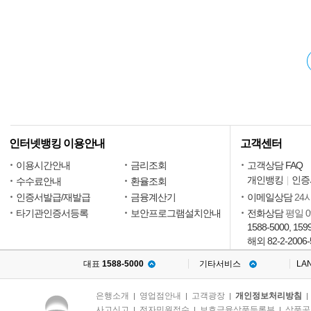
인터넷뱅킹 이용안내
고객센터
이용시간안내
금리조회
고객상담 FAQ
개인뱅킹
인증
수수료안내
환율조회
인증서발급/재발급
금융계산기
이메일상담
24
타기관인증서등록
보안프로그램설치안내
전화상담
평일 09
1588-5000, 159
해외 82-2-2006-
대표
1588-5000
기타서비스
LA
은행소개
영업점안내
고객광장
개인정보처리방침
|
|
|
사고신고
전자민원접수
보호금융상품등록부
상품공
|
|
|