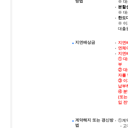
방법
※ 
분할
※ 
한도
※ 이
대출원
지연배상금
지연배
연체이
지연
① 대
부
② 대
자를
③ 이
납부하
④ 분
(또는
입 
계약해지 또는 갱신방
①계
법
- 고