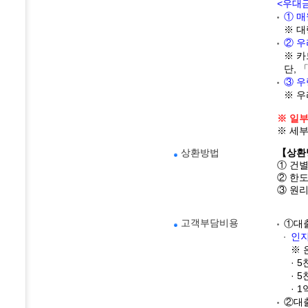
<우대
① 매
※ 대
② 우
※ 카
단, 
③ 우
※ 우
※ 일부
※ 세
상환방법
【상환
① 건별
② 한도
③ 원리
고객부담비용
①대출
인지
※ 
· 
· 
· 
②대출