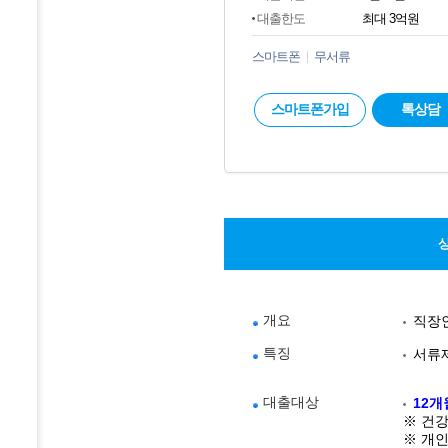
대출한도
최대 3억원
스마트폰
무서류
스마트폰가입
톡상담
개요
직장인
특징
서류제
대출대상
12개
※ 건
※ 개인