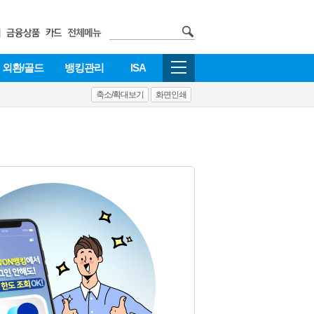
외환/골드
뱅킹관리
ISA
축소/확대보기
화면인쇄