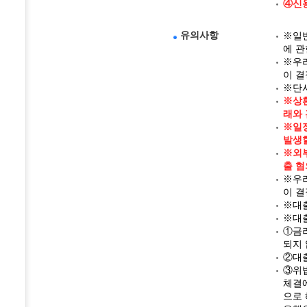
④신
유의사항
※일반
에 관
※우리
이 결
※단시
※상
래와 
※일정
발생할
※외부
출 혐
※우리
이 결
※대
※대출
①금리
되지 
②대출
③위법
체결에
으로 