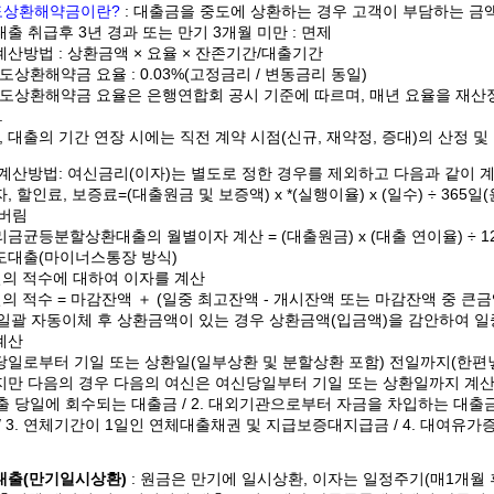
도상환해약금이란?
: 대출금을 중도에 상환하는 경우 고객이 부담하는 금
대출 취급후 3년 경과 또는 만기 3개월 미만 : 면제
계산방법 : 상환금액 × 요율 × 잔존기간/대출기간
도상환해약금 요율 : 0.03%(고정금리 / 변동금리 동일)
도상환해약금 요율은 은행연합회 공시 기준에 따르며, 매년 요율을 재
.
, 대출의 기간 연장 시에는 직전 계약 시점(신규, 재약정, 증대)의 산정 및
계산방법: 여신금리(이자)는 별도로 정한 경우를 제외하고 다음과 같이 
, 할인료, 보증료=(대출원금 및 보증액) x *(실행이율) x (일수) ÷ 365일
 버림
금균등분할상환대출의 월별이자 계산 = (대출원금) x (대출 연이율) ÷ 1
도대출(마이너스통장 방식)
일의 적수에 대하여 이자를 계산
일의 적수 = 마감잔액 ＋ (일중 최고잔액 - 개시잔액 또는 마감잔액 중 큰금
, 일괄 자동이체 후 상환금액이 있는 경우 상환금액(입금액)을 감안하여 
계산
일로부터 기일 또는 상환일(일부상환 및 분할상환 포함) 전일까지(한편
만 다음의 경우 다음의 여신은 여신당일부터 기일 또는 상환일까지 계
대출 당일에 회수되는 대출금 / 2. 대외기관으로부터 자금을 차입하는 대
/ 3. 연체기간이 1일인 연체대출채권 및 지급보증대지급금 / 4. 대여유가
대출(만기일시상환)
: 원금은 만기에 일시상환, 이자는 일정주기(매1개월 