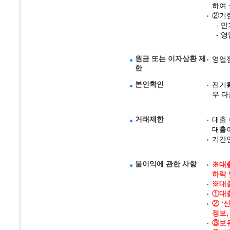
하여 
②기
- 
- 영
원금 또는 이자상환 제
영업점
한
본인확인
전기통
우 
거래제한
대출 
대출이
기간연
불이익에 관한 사항
※대출
하락 
※대출
①대
② ‘
정보,
③보유