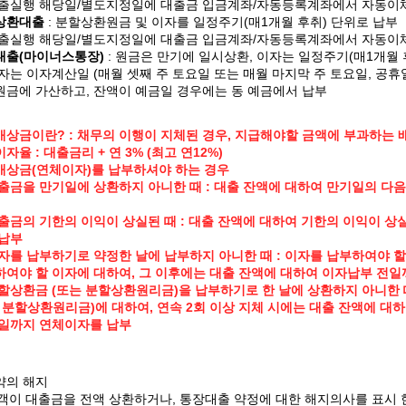
대출실행 해당일/별도지정일에 대출금 입금계좌/자동등록계좌에서 자동이
상환대출
: 분할상환원금 및 이자를 일정주기(매1개월 후취) 단위로 납부
대출실행 해당일/별도지정일에 대출금 입금계좌/자동등록계좌에서 자동이
대출(마이너스통장)
: 원금은 만기에 일시상환, 이자는 일정주기(매1개월 
자는 이자계산일 (매월 셋째 주 토요일 또는 매월 마지막 주 토요일, 공
금에 가산하고, 잔액이 예금일 경우에는 동 예금에서 납부
상금이란? : 채무의 이행이 지체된 경우, 지급해야할 금액에 부과하는 
자율 : 대출금리 + 연 3% (최고 연12%)
배상금(연체이자)를 납부하셔야 하는 경우
출금을 만기일에 상환하지 아니한 때 : 대출 잔액에 대하여 만기일의 다
출금의 기한의 이익이 상실된 때 : 대출 잔액에 대하여 기한의 이익이 
 납부
자를 납부하기로 약정한 날에 납부하지 아니한 때 : 이자를 납부하여야 
여야 할 이자에 대하여, 그 이후에는 대출 잔액에 대하여 이자납부 전
할상환금 (또는 분할상환원리금)을 납부하기로 한 날에 상환하지 아니한 때
 분할상환원리금)에 대하여, 연속 2회 이상 지체 시에는 대출 잔액에 대
전일까지 연체이자를 납부
약의 해지
객이 대출금을 전액 상환하거나, 통장대출 약정에 대한 해지의사를 표시 한