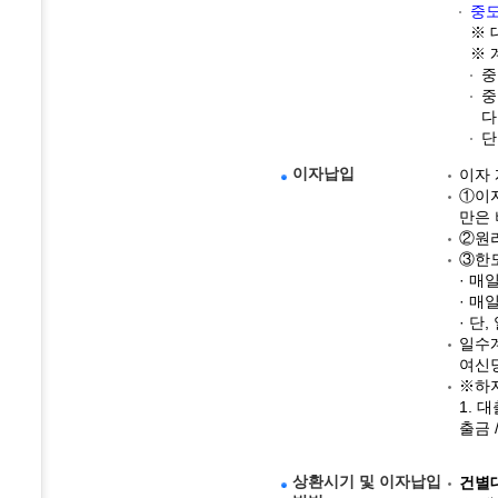
중
※ 
※ 
중
중
다
단
이자납입
이자 
①이자
만은
②원리
③한
· 매
· 매
· 단
일수
여신당
※하지
1. 
출금 
상환시기 및 이자납입
건별