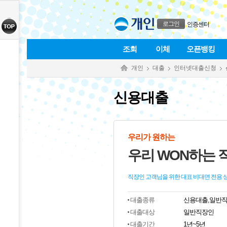
본문으로 바로가기
푸터 바로가기
로그인
인증센터
조회
이체
오픈뱅킹
개인
대출
인터넷대출신청
신용대출
우리가 원하는
우리 WON하는
직장인 고객님을 위한 대표 비대면 전용 
대출종류
신용대출,일반
대출대상
일반직장인
대출기간
1년~5년