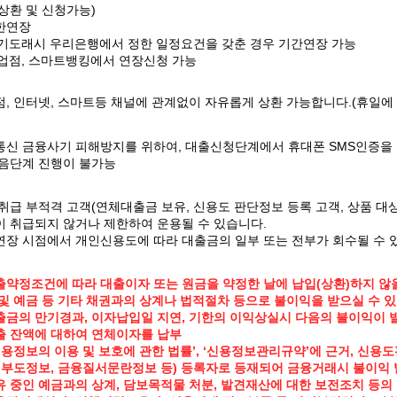
상환 및 신청가능)
한연장
만기도래시 우리은행에서 정한 일정요건을 갖춘 경우 기간연장 가능
업점, 스마트뱅킹에서 연장신청 가능
, 인터넷, 스마트등 채널에 관계없이 자유롭게 상환 가능합니다.(휴일에 
신 금융사기 피해방지를 위하여, 대출신청단계에서 휴대폰 SMS인증을 실
다음단계 진행이 불가능
취급 부적격 고객(연체대출금 보유, 신용도 판단정보 등록 고객, 상품 대
 취급되지 않거나 제한하여 운용될 수 있습니다.
장 시점에서 개인신용도에 따라 대출금의 일부 또는 전부가 회수될 수 
약정조건에 따라 대출이자 또는 원금을 약정한 날에 납입(상환)하지 않
및 예금 등 기타 채권과의 상계나 법적절차 등으로 불이익을 받으실 수 있
금의 만기경과, 이자납입일 지연, 기한의 이익상실시 다음의 불이익이 발
출 잔액에 대하여 연체이자를 납부
신용정보의 이용 및 보호에 관한 법률’, ‘신용정보관리규약’에 근거, 신용
 부도정보, 금융질서문란정보 등) 등록자로 등재되어 금융거래시 불이익
 중인 예금과의 상계, 담보목적물 처분, 발견재산에 대한 보전조치 등의