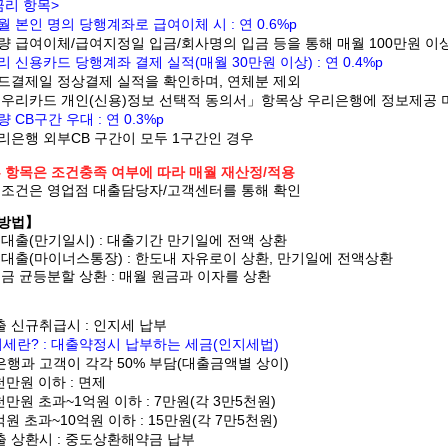
금리 항목>
월 본인 명의 당행계좌로 급여이체 시 : 연 0.6%p
량 급여이체/급여지정일 입금/회사명의 입금 등을 통해 매월 100만원 이
리 신용카드 당행계좌 결제 실적(매월 30만원 이상) : 연 0.4%p
드결제일 정상결제 실적을 확인하며, 연체분 제외
「우리카드 개인(신용)정보 선택적 동의서」항목상 우리은행에 정보제공 
량 CB구간 우대 : 연 0.3%p
리은행 외부CB 구간이 모두 1구간인 경우
 항목은 조건충족 여부에 따라 매월 재산정/적용
부조건은 영업점 대출담당자/고객센터를 통해 확인
방법】
대출(만기일시) : 대출기간 만기일에 전액 상환
대출(마이너스통장) : 한도내 자유로이 상환, 만기일에 전액상환
금 균등분할 상환 : 매월 원금과 이자를 상환
 신규취급시 : 인지세 납부
세란? : 대출약정시 납부하는 세금(인지세법)
은행과 고객이 각각 50% 부담(대출금액별 상이)
5천만원 이하 : 면제
5천만원 초과~1억원 이하 : 7만원(각 3만5천원)
1억원 초과~10억원 이하 : 15만원(각 7만5천원)
 상환시 : 중도상환해약금 납부