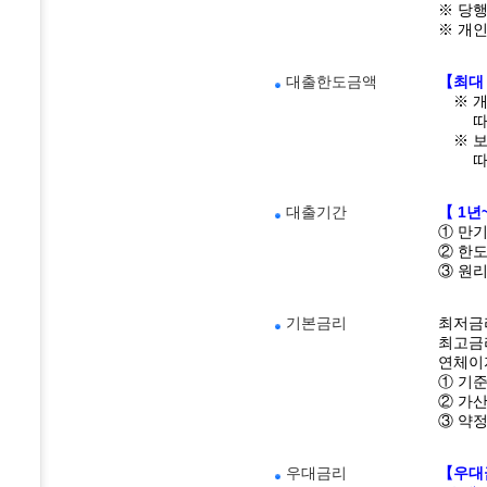
※ 당
※ 개
대출한도금액
【최대
※ 개
따라 
※ 보
따라 
대출기간
【 1년
① 만기
② 한도
③ 원리
기본금리
최저금
최고금리
연체이자
① 기준
② 가산
③ 약정
우대금리
【우대금