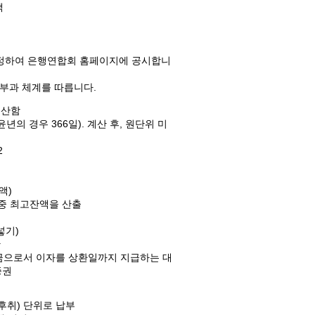
액
산정하여 은행연합회 홈페이지에 공시합니
 부과 체계를 따릅니다.
계산함
(윤년의 경우 366일). 계산 후, 원단위 미
2
액)
일중 최고잔액을 산출
넣기)
산
출금으로서 이자를 상환일까지 지급하는 대
증권
후취) 단위로 납부