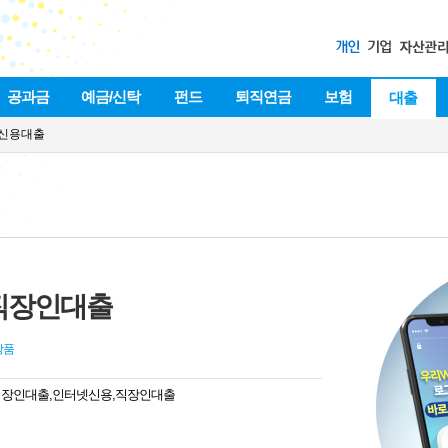
공과금
예금/신탁
펀드
퇴직연금
보험
대출
신용대출
 직장인대출
상품
직장인대출,인터넷신용,직장인대출