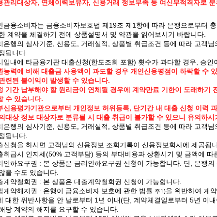
용관리대상자, 연체이력보유자, 신용거래 정보부족 등 여신부적격자로 분
금융소비자는 금융소비자보호법 제19조 제1항에 따라 은행으로부터 충분
한 계약을 체결하기 전에 상품설명서 및 약관을 읽어보시기 바랍니다.
은행의 심사기준, 신용도, 거래실적, 상품별 취급조건 등에 따라 고객님
정됩니다.
일내에 타금융기관 대출신청(한도조회 포함) 횟수가 과다할 경우, 승인이
환능력에 비해 대출금 사용액이 과도할 경우 개인신용평점이 하락할 수 
관련된 불이익이 발생할 수 있습니다.
 기간 납부해야 할 원리금이 연체될 경우에 계약만료 기한이 도래하기 
 수 있습니다.
신용평가기관으로부터 개인정보 허위등록, 단기간 내 대출 신청 이력 과
의대상 정보 대상자로 분류될 시 대출 취급이 불가할 수 있으니 유의하시
은행의 심사기준, 신용도, 거래실적, 상품별 취급조건 등에 따라 고객님
정됩니다.
출신청을 하시면 고객님의 신용정보 조회기록이 신용정보회사에 제공됩니
취급시 인지세(50% 고객부담) 등의 부대비용과 상환시기 및 금액에 따
인하요구권 : 본 상품은 금리인하요구권 신청이 가능합니다. 단, 은행의
않을 수도 있습니다.
계약철회권 : 본 상품은 대출계약철회권 신청이 가능합니다.
계약해지권 : 은행이 금융소비자 보호에 관한 법률
을 위반하여 계약
주1)
 대한 위반사항을 안 날로부터 1년 이내(단, 계약체결일로부터 5년 이내
해당 계약의 해지를 요구할 수 있습니다.