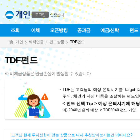
본문으로 바로가기
푸터 바로가기
로그인
인증센터
조회
이체
오픈뱅킹
공과금
예금/신탁
펀드
개인
퇴직연금
펀드상품
TDF펀드
TDF펀드
※ 비예금상품은 원금손실이 발생할 수 있습니다.
TDF는 고객님의 예상 은퇴시기를 Target 
주식, 채권의 자산 비중을 조절하는 펀드입
< 펀드 선택 Tip > 예상 은퇴시기에 해
예) 2040년 은퇴 예상 -> TDF2040 펀드 가입
고객님 현재 투자성향에 맞는 상품으로 다시 추천받아보시는건 어떠세요?