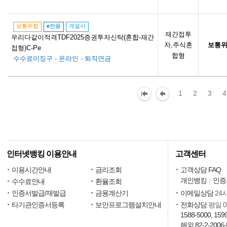
보통위험
e
전용
계열사
재간접투
우리다같이적격TDF2025증권투자신탁(혼합-재간
자,주식혼
보통
접형)C-Pe
합형
수수료미징구 - 온라인 - 퇴직연금
1
2
3
4
인터넷뱅킹 이용안내
고객센터
이용시간안내
금리조회
고객상담 FAQ
개인뱅킹
인증
수수료안내
환율조회
인증서발급/재발급
금융계산기
이메일상담
24
타기관인증서등록
보안프로그램설치안내
전화상담
평일 09
1588-5000, 159
해외 82-2-2006-