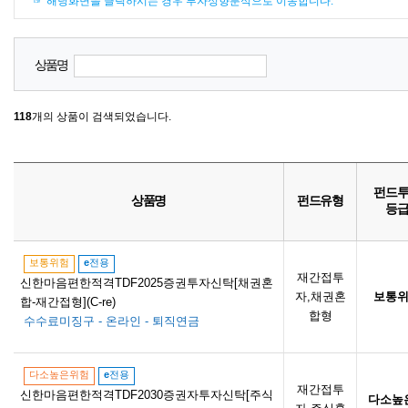
☞ 해당화면을 클릭하시는 경우 투자성향분석으로 이동합니다.
상품명
118
개의 상품이 검색되었습니다.
펀드
상품명
펀드유형
등
보통위험
e
전용
재간접투
신한마음편한적격TDF2025증권투자신탁[채권혼
자,채권혼
보통
합-재간접형](C-re)
합형
수수료미징구 - 온라인 - 퇴직연금
다소높은위험
e
전용
재간접투
신한마음편한적격TDF2030증권자투자신탁[주식
다소높