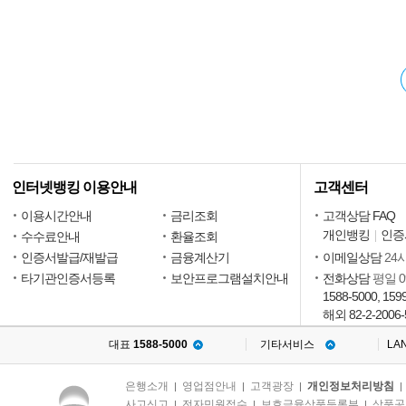
인터넷뱅킹 이용안내
고객센터
이용시간안내
금리조회
고객상담 FAQ
개인뱅킹
인증
수수료안내
환율조회
인증서발급/재발급
금융계산기
이메일상담
24
타기관인증서등록
보안프로그램설치안내
전화상담
평일 09
1588-5000, 159
해외 82-2-2006-
대표
1588-5000
기타서비스
LA
은행소개
영업점안내
고객광장
개인정보처리방침
|
|
|
사고신고
전자민원접수
보호금융상품등록부
상품공
|
|
|