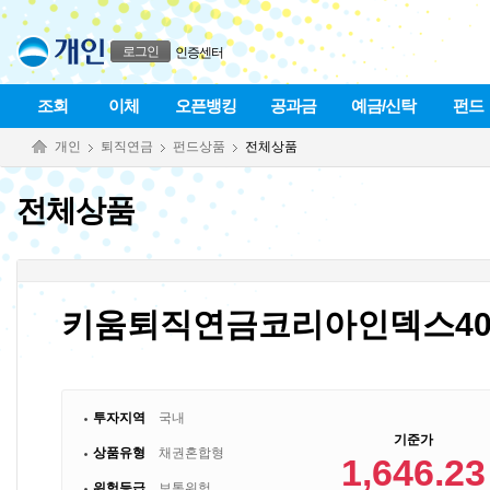
본문으로 바로가기
푸터 바로가기
로그인
인증센터
조회
이체
오픈뱅킹
공과금
예금/신탁
펀드
개인
퇴직연금
펀드상품
전체상품
전체상품
키움퇴직연금코리아인덱스40
투자지역
국내
기준가
상품유형
채권혼합형
1,646.23
위험등급
보통위험