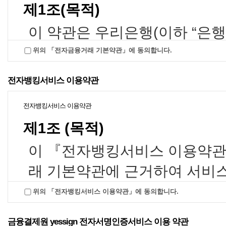
제1조(목적)
(개
고유식별정보
의2 
(주민등록번호 또는 외국
보보
이 약관은 우리은행(이하 “은행
인등록번호)
제2호
개인
금융거래에 관한 기본적인 사항
위의 「전자금융거래 기본약관」에 동의합니다.
인증서 발급 고객정보
적인 처리를 도모하고 거래당
(성명, 이메일주소, 전화
전자뱅킹서비스 이용약관
번호 또는 휴대폰번호)
조정하는 것을 목적으로 합니다
(개
전자뱅킹서비스 이용약관
주2)
인증서 정보
(인증서 D
제2조(용어의 정의)
N 및 일련번호, 가입자 I
제1조 (목적)
D)
① 이 약관에서 사용하는 용어의
이 『전자뱅킹서비스 이용약관』
업무 담당자 정보
1. “전자금융거래“ 라 함은
래 기본약관에 근거하여 서비스
(성명, FAX번호, 이메일주
사업자
(개
금융상품 및 서비스를 이용자
소, 전화번호 또는 휴대폰
라 함)과 이용자간에 전자뱅킹 
번호)
위의 「전자뱅킹서비스 이용약관」에 동의합니다.
화된 방식으로 직접 이용하는
에 관한 제반 사항을 정함을 
2. “이용자”라 함은 전자금
인증서 발급 기기정보
금융결제원 yessign 전자서명인증서비스 이용 약관