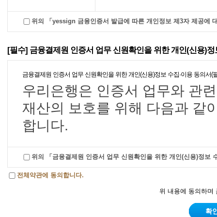
체가 가능한 서비스를 말합니다
가. 은행이 제공한 전자식 카
위의 「yessign 금융인증서 발급에 따른 개인정보 제3자 제공에
금융결제원의 등
➄ 모바일창구거래서비스란 실
나. 「전자서명법」에 따른
인증서 부정이용 및 전자금융거래
록대행기관 중 금
의 부정거래 방지
주1)
점 창구에서 입·지급 등 창구
융회사
[필수] 금융결제원 인증서 업무 신원확인을 위한 개인(신용)정
다. 은행에 등록된 이용자 번
➅ SCRAPING서비스라 함은
라. 등록되어 있는 이용자의
금융결제원 인증서 업무 신원확인을 위한 개인(신용)정보 수집·이용 동의서(
접근매체 정보를 이용하여 고
우리은행은 인증서 업무와 관련
마. 가목 또는 나목의 수단
주1) 금융결제원의 등록대행기관 중 금융회사(https://www.yeskey.or.kr/sh
및 관리 할 수 있는 서비스를 
재산의 보호를 위해 다음과 같
주2) IP주소 및 MAC 주소, HDD Serial
호
상기 개인정보 제3자 제공에 대한 동의를 거부할 권리가 있으나, 동
합니다.
제 3 조(서비스 이용매체)
7. “전자문서”라 함은 「전
의 규정에 따라 작성·변환되거
이용자는 개인용컴퓨터(PC), T
□ 개인(신용)정보 및 기타 정보
위의 「금융결제원 인증서 업무 신원확인을 위한 개인(신용)정보 
니다.
치"로 서비스를 이용할 수 있습
제1장 총칙
전체약관에 동의합니다.
항 목
8. “거래지시”라 함은 이용
위 내용에 동의하며
제4조 (서비스의 이용 신청 및 
인증서 발급 고객정보
개별적인 전자금융거래의 처리
(계좌번호 및 비밀번호, 전자금융거래 ID 및
인증서 발
제1조 (목적)
확
비밀번호, 성명, 생년월일, 휴대폰번호, CI)