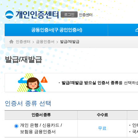
본문으로 바로가기
푸터 바로가기
로그인
인증센터
공동인증서(구 공인인증서)
인증센터
금융인증서
발급/재발급
발급/재발급
발급/재발급 받으실 인증서 종류
를 선택하
인증서 종류 선택
인증서 종류
수수료
개인 은행 / 신용카드 /
인
무료
보험용 금융인증서
국