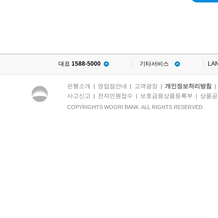
① 다음 각 호의 어느 하나에
9. “오류”라 함은 이용자의 
이 약관은 전자서명법에 의한
*
[고유식별정보 수집․이용 고
관(개별약관을 포함합니다.),
1. 이용자가 전자금융 이용신
국인등록번호
이용촉진 및 정보보호 등에 관
는 전자서명법
지시한 대로 이행되지 아니한
제출하고 은행이 이를 승낙한 
에 의거 신원확인에 관한 사무
다) 및 방송통신위원회의 본인
력한 경우
10. “계좌송금”이라 함은 
대표
1588-5000
기타서비스
LA
집합니다.
에 따른 본인확인기관인 사단법
는 타인의 계좌에 자금을 입금
2. 이용자가 직접 전자뱅킹서
은행소개
영업점안내
고객광장
개인정보처리방침
|
|
|
다)이 제공하는 전자인증서비스(
** 수집하는 필수 개인(신용)
동의한 경우. 단, 이 경우 제
11. “계좌이체”라 함은 지급
사고신고
전자민원접수
보호금융상품등록부
상품공
|
|
|
를 이용함에 있어 결제원과 
COPYRIGHTS WOORI BANK. ALL RIGHTS RESERVED.
따라 운영기준 준수사실의 인
인 서비스 종류는 이용매체를
라 은행이 지급인의 출금계좌
전자서명인증사업자가 전자서명
무 및 책임사항을 정함을 목적
다른 은행의 계좌에 입금하는 
3. 기타 은행이 정한 별도의
사무를 수행하기 위한 최소한의
12. “예약에 의한 계좌이체
② 이용자는 이용 업무에 따라
제2조 (정의)
에 명시하여 금융인증센터 홈
이루어지도록 이용자가 미리 
경우에는 별도의 개별약정을 
이 약관에서 사용하는 용어의 
처리하는 것을 말합니다.
상기 개인(신용)정보 수집․이
③ 기업이용자(개인사업자, 
13. “추심이체”라 함은 수취
1. "가입자”라 함은 전자서
나, 서비스 제공에 필요한 최
하셔야 그 밖의 서비스 이용이