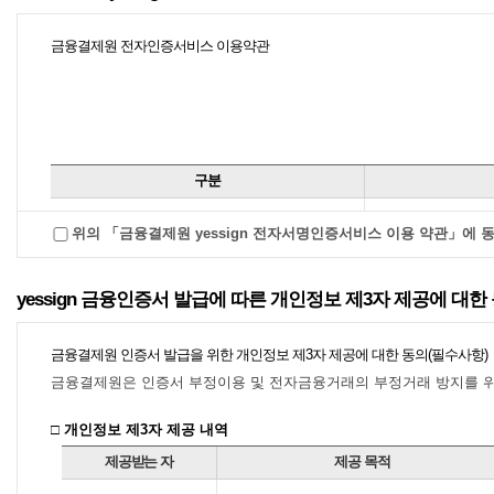
(IP주소 및 MAC 주소, OS
제2조 (서비스의 종류)
공통
(개
"전자금융거래계약"이라 합니
정보, 웹브라우저 정보, H
금융결제원 전자인증서비스 이용약관
DD Serial, USB Serial)
고객을 말합니다.
① 은행에서 제공하는 서비스
주1) CI는 비대면 실명확인 
3. “지급인”이라 함은 전자
뱅킹 등), SCRAPING서비스
(이하 “출금계좌”라 합니다.)
여 수집・이용
종류는 제3조의 이용매체를 통
구분
4. “수취인”이라 함은 전자
② 인터넷뱅킹이라 함은 PC 
주2) 인증서 정보와 기기정보
제정
(이하 “입금계좌”라 합니다.)
여 계좌조회, 이체 등의 은행
위의 「금융결제원 yessign 전자서명인증서비스 이용 약관」에 
보와 결합 시 특정인 식별 가능
개정
다.
5. “전자적 장치” 라 함은 
주3) 단 금융결제원 인증서 발
yessign 금융인증서 발급에 따른 개인정보 제3자 제공에 대한
말기, 컴퓨터, 전화기 그 밖
➂ 스마트뱅킹이라 함은 모바일
이전 단계, 금융인증서비스 계
전송하거나 처리하는데 이용되
금융결제원 인증서 발급을 위한 개인정보 제3자 제공에 대한 동의(필수사항)
통하여 계좌조회, 이체 등의 
이 중단된 경우, 개인정보는 7
금융결제원은 인증서 부정이용 및 전자금융거래의 부정거래 방지를 위
합니다.
6. “접근매체”라 함은 전자
□ 개인정보 제3자 제공 내역
용자 및 거래내용의 진정성을
➃ 모바일ATM 현금출금 서
제공받는 자
제공 목적
의 어느 하나에 해당하는 수단
하고, 생성된 인증번호를 자동