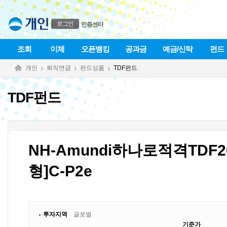
본문으로 바로가기
푸터 바로가기
로그인
인증센터
조회
이체
오픈뱅킹
공과금
예금/신탁
펀드
개인
퇴직연금
펀드상품
TDF펀드
TDF펀드
NH-Amundi하나로적격TD
형]C-P2e
투자지역
글로벌
기준가