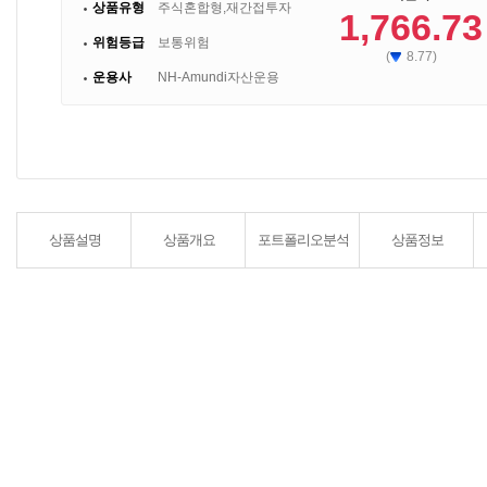
상품유형
주식혼합형,재간접투자
1,766.73
위험등급
보통위험
(
8.77)
운용사
NH-Amundi자산운용
상품설명
상품개요
포트폴리오분석
상품정보