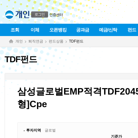
본문으로 바로가기
푸터 바로가기
로그인
인증센터
조회
이체
오픈뱅킹
공과금
예금/신탁
펀드
개인
퇴직연금
펀드상품
TDF펀드
TDF펀드
삼성글로벌EMP적격TDF20
형]Cpe
투자지역
글로벌
기준가