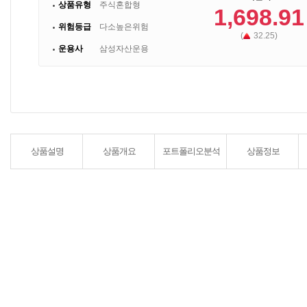
상품유형
주식혼합형
1,698.91
위험등급
다소높은위험
(
32.25)
운용사
삼성자산운용
상품설명
상품개요
포트폴리오분석
상품정보