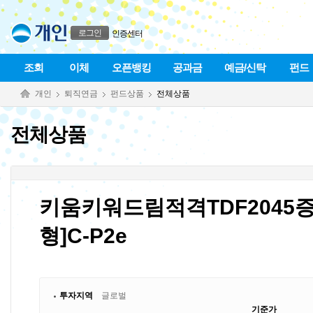
본문으로 바로가기
푸터 바로가기
로그인
인증센터
조회
이체
오픈뱅킹
공과금
예금/신탁
펀드
개인
퇴직연금
펀드상품
전체상품
전체상품
키움키워드림적격TDF2045
형]C-P2e
투자지역
글로벌
기준가