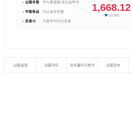
상품유형
주식혼합형,재간접투자
1,668.12
위험등급
다소높은위험
(
16.96)
운용사
키움투자자산운용
상품설명
상품개요
포트폴리오분석
상품정보