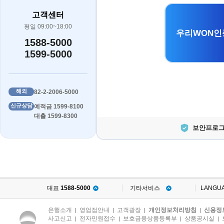
고객센터
평일 09:00~18:00
우리WON인
1588-5000
1599-5000
해외
82-2-2006-5000
신규상담
예적금 1599-8100
대출 1599-8300
보안프로그
대표
1588-5000
기타서비스
LANGU
은행소개
영업점안내
고객광장
개인정보처리방침
신용정
|
|
|
|
사고신고
전자민원접수
보호금융상품등록부
상품공시실
|
|
|
|