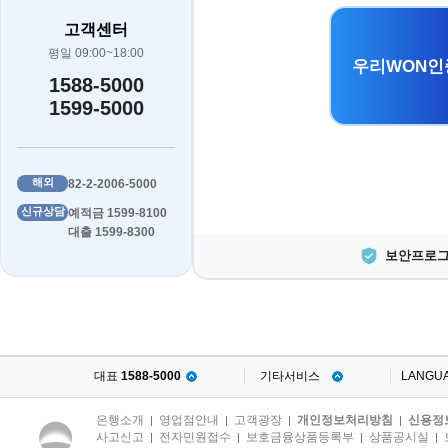
고객센터
평일 09:00~18:00
우리WON인
1588-5000
1599-5000
해외
82-2-2006-5000
신규상담
예적금 1599-8100
대출 1599-8300
보안프로그
대표
1588-5000
기타서비스
LANGU
은행소개
영업점안내
고객광장
개인정보처리방침
신용정
|
|
|
|
사고신고
전자민원접수
보호금융상품등록부
상품공시실
|
|
|
|