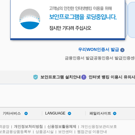
우리WON인증서
금융인증서
우리WON인증서 발급
금융인증서 발급
공동인증서 발급
인증센
보안프로그램 설치안내
인터넷 뱅킹 이용시 유의
기타서비스
LANGUAGE
패밀리사이트
객광장
개인정보처리방침
신용정보활용체제
개인신용정보관리보호
|
|
|
보호금융상품등록부
상품공시실
보안센터
웹접근성 이용안내
|
|
|