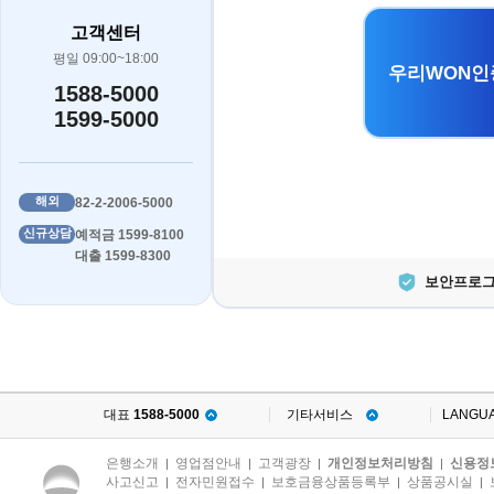
고객센터
평일 09:00~18:00
우리WON인
1588-5000
1599-5000
해외
82-2-2006-5000
신규상담
예적금 1599-8100
대출 1599-8300
보안프로그
대표
1588-5000
기타서비스
LANGU
은행소개
영업점안내
고객광장
개인정보처리방침
신용정
|
|
|
|
사고신고
전자민원접수
보호금융상품등록부
상품공시실
|
|
|
|