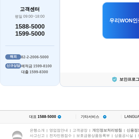
고객센터
평일 09:00~18:00
우리WON인
1588-5000
1599-5000
해외
82-2-2006-5000
신규상담
예적금 1599-8100
대출 1599-8300
보안프로그
대표
1588-5000
기타서비스
LANGU
은행소개
영업점안내
고객광장
개인정보처리방침
신용정
|
|
|
|
사고신고
전자민원접수
보호금융상품등록부
상품공시실
|
|
|
|