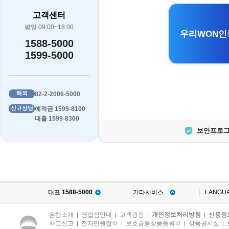
고객센터
평일 09:00~18:00
우리WON인
1588-5000
1599-5000
해외
82-2-2006-5000
신규상담
예적금 1599-8100
대출 1599-8300
보안프로그
대표
1588-5000
기타서비스
LANGU
은행소개
영업점안내
고객광장
개인정보처리방침
신용정
|
|
|
|
사고신고
전자민원접수
보호금융상품등록부
상품공시실
|
|
|
|