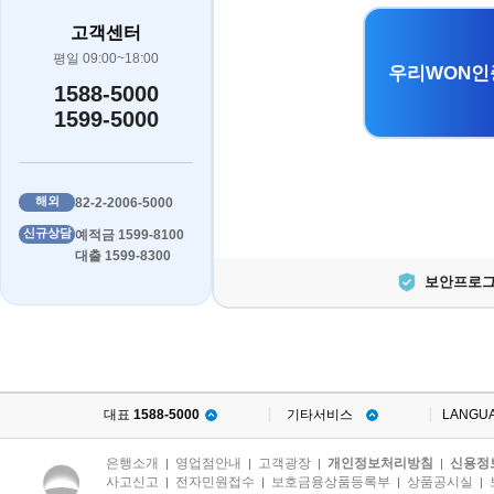
고객센터
평일 09:00~18:00
우리WON인
1588-5000
1599-5000
해외
82-2-2006-5000
신규상담
예적금 1599-8100
대출 1599-8300
보안프로그
대표
1588-5000
기타서비스
LANGU
은행소개
영업점안내
고객광장
개인정보처리방침
신용정
|
|
|
|
사고신고
전자민원접수
보호금융상품등록부
상품공시실
|
|
|
|