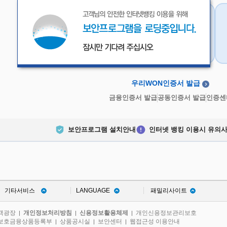
우리WON인증서
금융인증서
우리WON인증서 발급
금융인증서 발급
공동인증서 발급
인증센
보안프로그램 설치안내
인터넷 뱅킹 이용시 유의
기타서비스
LANGUAGE
패밀리사이트
객광장
개인정보처리방침
신용정보활용체제
개인신용정보관리보호
|
|
|
보호금융상품등록부
상품공시실
보안센터
웹접근성 이용안내
|
|
|