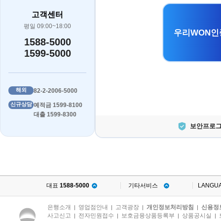
고객센터
평일 09:00~18:00
우리WON인
1588-5000
1599-5000
해외
82-2-2006-5000
신규상담
예적금 1599-8100
대출 1599-8300
보안프로그
대표
1588-5000
기타서비스
LANGU
은행소개
영업점안내
고객광장
개인정보처리방침
신용정
|
|
|
|
사고신고
전자민원접수
보호금융상품등록부
상품공시실
|
|
|
|