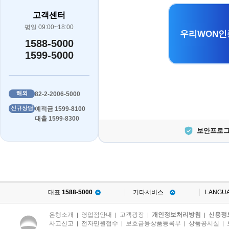
고객센터
평일 09:00~18:00
우리WON인
1588-5000
1599-5000
해외
82-2-2006-5000
신규상담
예적금 1599-8100
대출 1599-8300
보안프로그
대표
1588-5000
기타서비스
LANGU
은행소개
영업점안내
고객광장
개인정보처리방침
신용정
|
|
|
|
사고신고
전자민원접수
보호금융상품등록부
상품공시실
|
|
|
|