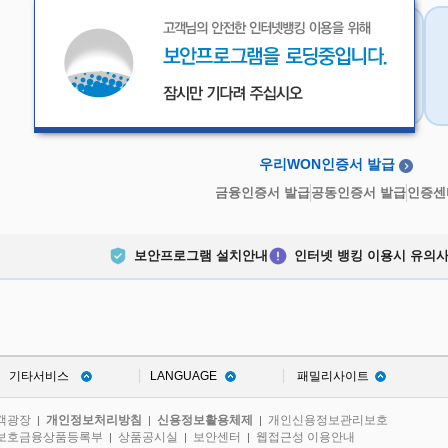
우리WON인증서
금융인증서
우리WON인증서 발급
금융인증서 발급
공동인증서 발급
인증센
보안프로그램 설치안내
인터넷 뱅킹 이용시 유의
기타서비스
LANGUAGE
패밀리사이트
객광장
개인정보처리방침
신용정보활용체제
개인신용정보관리보호
|
|
|
보호금융상품등록부
상품공시실
보안센터
웹접근성 이용안내
|
|
|