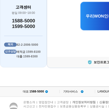
고객센터
평일 09:00~18:00
우리WON인
1588-5000
1599-5000
해외
82-2-2006-5000
신규상담
예적금 1599-8100
대출 1599-8300
보안프로그
대표
1588-5000
기타서비스
LANGU
은행소개
영업점안내
고객광장
개인정보처리방침
신용정
|
|
|
|
사고신고
전자민원접수
보호금융상품등록부
상품공시실
|
|
|
|