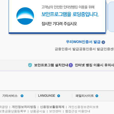
우리WON인증서
금융인증서
우리WON인증서 발급
금융인증서 발급
공동인증서 발급
인증센
보안프로그램 설치안내
인터넷 뱅킹 이용시 유의
기타서비스
LANGUAGE
패밀리사이트
객광장
개인정보처리방침
신용정보활용체제
개인신용정보관리보호
|
|
|
보호금융상품등록부
상품공시실
보안센터
웹접근성 이용안내
|
|
|