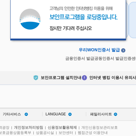
우리WON인증서
금융인증서
우리WON인증서 발급
금융인증서 발급
공동인증서 발급
인증센
보안프로그램 설치안내
인터넷 뱅킹 이용시 유의
기타서비스
LANGUAGE
패밀리사이트
객광장
개인정보처리방침
신용정보활용체제
개인신용정보관리보호
|
|
|
보호금융상품등록부
상품공시실
보안센터
웹접근성 이용안내
|
|
|