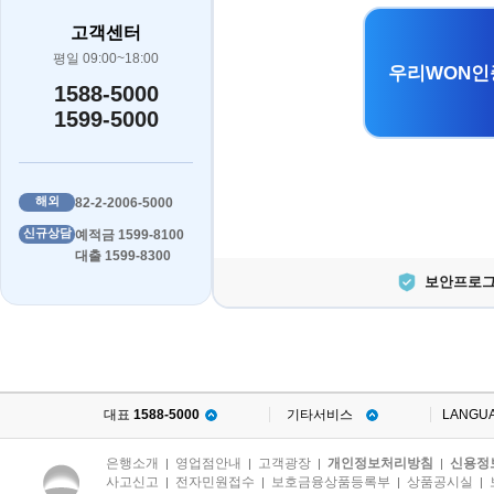
고객센터
평일 09:00~18:00
우리WON인
1588-5000
1599-5000
해외
82-2-2006-5000
신규상담
예적금 1599-8100
대출 1599-8300
보안프로그
대표
1588-5000
기타서비스
LANGU
은행소개
영업점안내
고객광장
개인정보처리방침
신용정
|
|
|
|
사고신고
전자민원접수
보호금융상품등록부
상품공시실
|
|
|
|