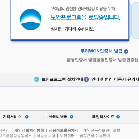
우리WON인증서
금융인증서
우리WON인증서 발급
금융인증서 발급
공동인증서 발급
인증센
보안프로그램 설치안내
인터넷 뱅킹 이용시 유의
기타서비스
LANGUAGE
패밀리사이트
객광장
개인정보처리방침
신용정보활용체제
개인신용정보관리보호
|
|
|
보호금융상품등록부
상품공시실
보안센터
웹접근성 이용안내
|
|
|