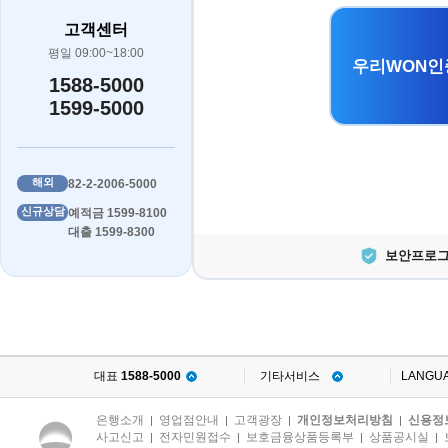
고객센터
평일 09:00~18:00
우리WON인
1588-5000
1599-5000
해외
82-2-2006-5000
신규상담
예적금 1599-8100
대출 1599-8300
보안프로그
대표
1588-5000
기타서비스
LANGU
은행소개
영업점안내
고객광장
개인정보처리방침
신용정
|
|
|
|
사고신고
전자민원접수
보호금융상품등록부
상품공시실
|
|
|
|