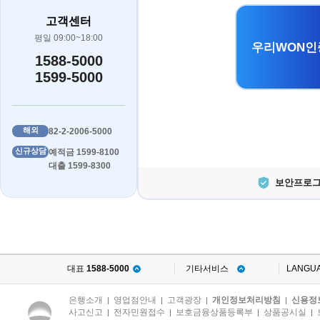
고객센터
평일 09:00~18:00
우리WON인
1588-5000
1599-5000
해외
82-2-2006-5000
신규상담
예적금 1599-8100
대출 1599-8300
보안프로그
대표
1588-5000
기타서비스
LANGU
은행소개
영업점안내
고객광장
개인정보처리방침
신용정
|
|
|
|
사고신고
전자민원접수
보호금융상품등록부
상품공시실
|
|
|
|