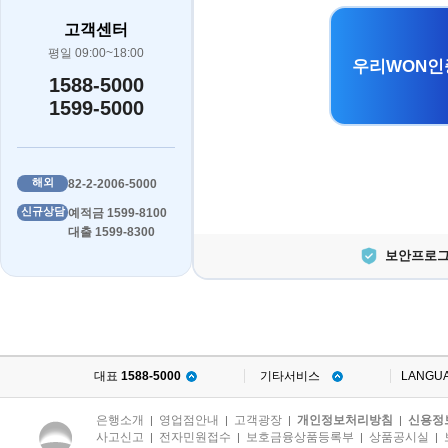
고객센터
평일 09:00~18:00
우리WON인
1588-5000
1599-5000
해외
82-2-2006-5000
신규상담
예적금 1599-8100
대출 1599-8300
보안프로그
대표
1588-5000
기타서비스
LANGU
은행소개
영업점안내
고객광장
개인정보처리방침
신용정
|
|
|
|
사고신고
전자민원접수
보호금융상품등록부
상품공시실
|
|
|
|