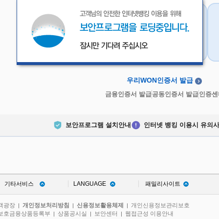
우리WON인증서
금융인증서
우리WON인증서 발급
금융인증서 발급
공동인증서 발급
인증센
보안프로그램 설치안내
인터넷 뱅킹 이용시 유의
기타서비스
LANGUAGE
패밀리사이트
객광장
개인정보처리방침
신용정보활용체제
개인신용정보관리보호
|
|
|
보호금융상품등록부
상품공시실
보안센터
웹접근성 이용안내
|
|
|