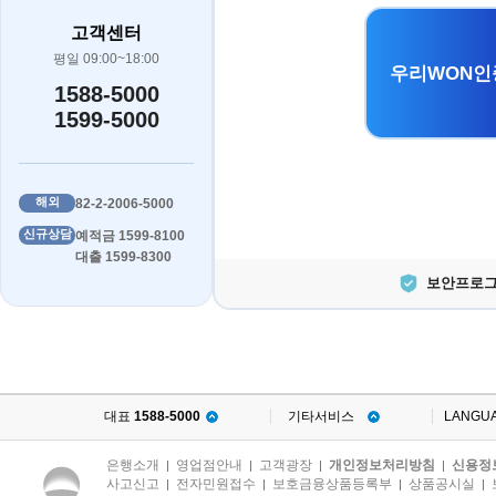
고객센터
평일 09:00~18:00
우리WON인
1588-5000
1599-5000
해외
82-2-2006-5000
신규상담
예적금 1599-8100
대출 1599-8300
보안프로그
대표
1588-5000
기타서비스
LANGU
은행소개
영업점안내
고객광장
개인정보처리방침
신용정
|
|
|
|
사고신고
전자민원접수
보호금융상품등록부
상품공시실
|
|
|
|